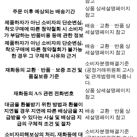
참고
상품 상세설명페이지
주문 이후 예상되는 배송기간
참고
제품하자가 아닌 소비자의 단순변심,
배송ㆍ교환ㆍ반품 상
착오구매에 따른 청약철회 시 소비자
세설명페이지 참고
가 부담하는 반품비용 등에 관한 정보
제품하자가 아닌 소비자의 단순변심,
배송ㆍ교환ㆍ반품 상
착오구매에 따른 청약철회가 불가능
세설명페이지 참고
한 경우 그 구체적 사유와 근거
소비자분쟁해결기준
재화등의 교환ㆍ반품ㆍ보증 조건 및
(공정거래위원회 고시)
품질보증 기준
및 관계법령에 따릅니
다.
상품 상세설명페이지
재화등의 A/S 관련 전화번호
참고
대금을 환불받기 위한 방법과 환불이
지연될 경우 지연에 따른 배상금을 지
배송ㆍ교환ㆍ반품 상
급받을 수 있다는 사실 및 배상금 지
세설명페이지 참고
급의 구체적 조건 및 절차
소비자분쟁해결기준
소비자피해보상의 처리, 재화등에 대