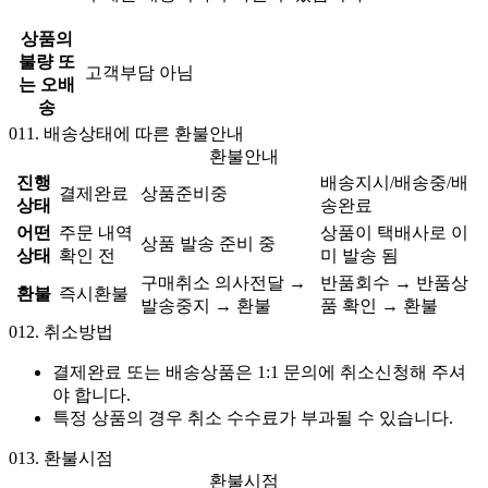
상품의
불량 또
고객부담 아님
는 오배
송
011.
배송상태에 따른 환불안내
환불안내
진행
배송지시/배송중/배
결제완료
상품준비중
상태
송완료
어떤
주문 내역
상품이 택배사로 이
상품 발송 준비 중
상태
확인 전
미 발송 됨
구매취소 의사전달 →
반품회수 → 반품상
환불
즉시환불
발송중지 → 환불
품 확인 → 환불
012.
취소방법
결제완료 또는 배송상품은 1:1 문의에 취소신청해 주셔
야 합니다.
특정 상품의 경우 취소 수수료가 부과될 수 있습니다.
013.
환불시점
환불시점