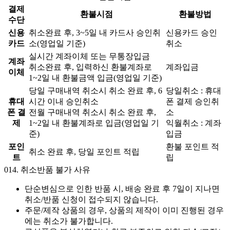
결제
환불시점
환불방법
수단
신용
취소완료 후, 3~5일 내 카드사 승인취
신용카드 승인
카드
소(영업일 기준)
취소
실시간 계좌이체 또는 무통장입금
계좌
취소완료 후, 입력하신 환불계좌로
계좌입금
이체
1~2일 내 환불금액 입금(영업일 기준)
당일 구매내역 취소시 취소 완료 후, 6
당일취소 : 휴대
휴대
시간 이내 승인취소
폰 결제 승인취
폰 결
전월 구매내역 취소시 취소 완료 후,
소
제
1~2일 내 환불계좌로 입금(영업일 기
익월취소 : 계좌
준)
입금
포인
환불 포인트 적
취소 완료 후, 당일 포인트 적립
트
립
014.
취소반품 불가 사유
단순변심으로 인한 반품 시, 배송 완료 후 7일이 지나면
취소/반품 신청이 접수되지 않습니다.
주문/제작 상품의 경우, 상품의 제작이 이미 진행된 경우
에는 취소가 불가합니다.