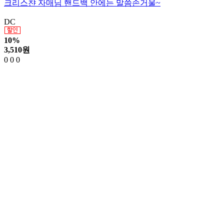
크리스챤 자매님 핸드백 안에는 말씀손거울~
DC
10%
3,510
원
0
0
0