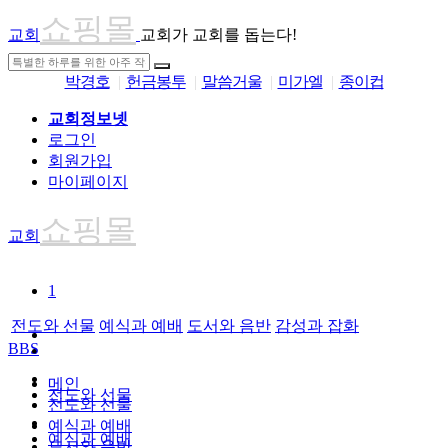
쇼핑몰
교회
교회가 교회를 돕는다!
박경호
헌금봉투
말씀거울
미가엘
종이컵
교회정보넷
로그인
회원가입
마이페이지
쇼핑몰
교회
1
전도와 선물
예식과 예배
도서와 음반
감성과 잡화
BBS
메인
전도와 선물
전도와 선물
예식과 예배
예식과 예배
도서와 음반