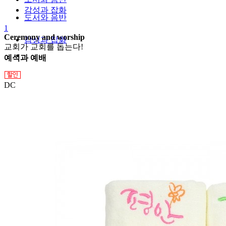
감성과 잡화
도서와 음반
1
Ceremony and worship
감성과 잡화
교회가 교회를 돕는다!
예식과 예배
DC