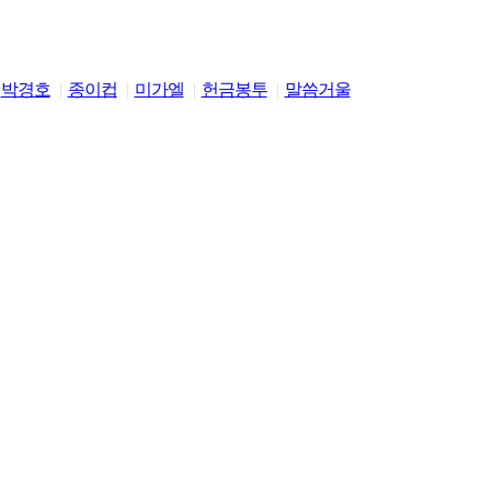
박경호
종이컵
미가엘
헌금봉투
말씀거울