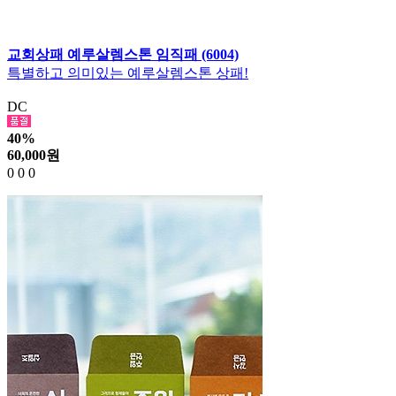
교회상패 예루살렘스톤 임직패 (6004)
특별하고 의미있는 예루살렘스톤 상패!
DC
40%
60,000
원
0
0
0