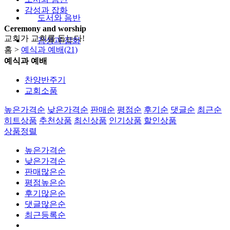
감성과 잡화
도서와 음반
Ceremony and worship
교회가 교회를 돕는다!
감성과 잡화
홈 >
예식과 예배(21)
예식과 예배
찬양반주기
교회소품
높은가격순
낮은가격순
판매순
평점순
후기순
댓글순
최근순
히트상품
추천상품
최신상품
인기상품
할인상품
상품정렬
높은가격순
낮은가격순
판매많은순
평점높은순
후기많은순
댓글많은순
최근등록순