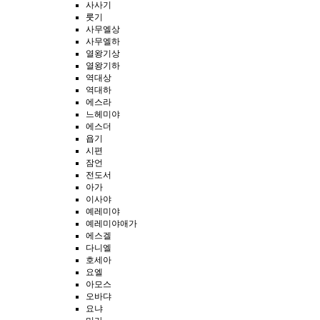
사사기
룻기
사무엘상
사무엘하
열왕기상
열왕기하
역대상
역대하
에스라
느헤미야
에스더
욥기
시편
잠언
전도서
아가
이사야
예레미야
예레미야애가
에스겔
다니엘
호세아
요엘
아모스
오바댜
요냐