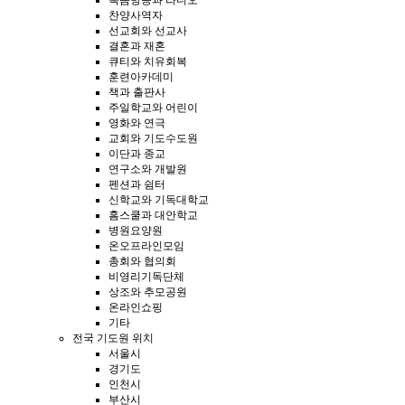
복음방송과 라디오
찬양사역자
선교회와 선교사
결혼과 재혼
큐티와 치유회복
훈련아카데미
책과 출판사
주일학교와 어린이
영화와 연극
교회와 기도수도원
이단과 종교
연구소와 개발원
펜션과 쉼터
신학교와 기독대학교
홈스쿨과 대안학교
병원요양원
온오프라인모임
총회와 협의회
비영리기독단체
상조와 추모공원
온라인쇼핑
기타
전국 기도원 위치
서울시
경기도
인천시
부산시