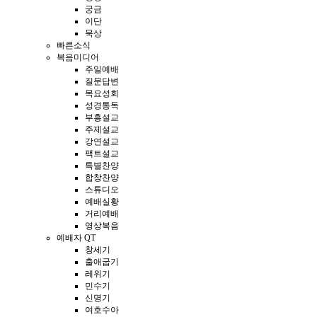
궁금
이단
묵상
빠른소식
복음미디어
주일예배
질문답변
목요성회
성경통독
부흥설교
주제설교
강연설교
팩트설교
특별찬양
합창찬양
스튜디오
예배실황
거리예배
영상복음
예배자 QT
창세기
출애굽기
레위기
민수기
신명기
여호수아