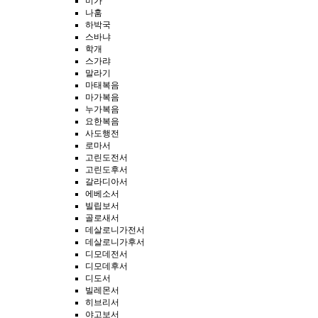
미가
나훔
하박국
스바냐
학개
스가랴
말라기
마태복음
마가복음
누가복음
요한복음
사도행전
로마서
고린도전서
고린도후서
갈라디아서
에베소서
빌립보서
골로새서
데살로니가전서
데살로니가후서
디모데전서
디모데후서
디도서
빌레몬서
히브리서
야고보서