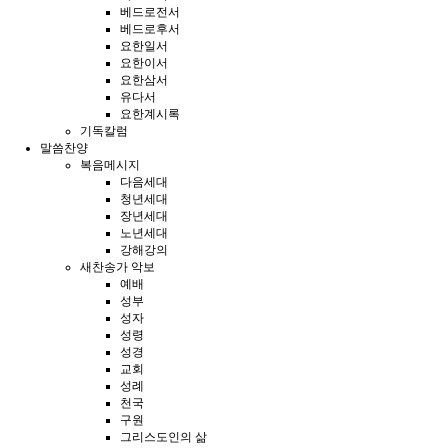
베드로전서
베드로후서
요한일서
요한이서
요한삼서
유다서
요한계시록
기독칼럼
말씀찬양
복음메시지
다음세대
청년세대
장년세대
노년세대
강해강의
새찬송가 악보
예배
성부
성자
성령
성경
교회
성례
천국
구원
그리스도인의 삶