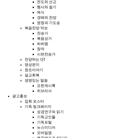
전도와 선교
행사와 절기
예식
경배와 찬양
영창과 기도송
복음찬양 악보
찬송가
복음성가
씨씨엠
창작
시편찬송가
찬양하는 QT
영성편지
창조이야기
설교회복
생명있는 말씀
요한계시록
히브리서
광고홍보
집회 포스터
기독 링크페이지
성경연구와 읽기
기독교인물
기독포털
뉴스미디어
모바일앱