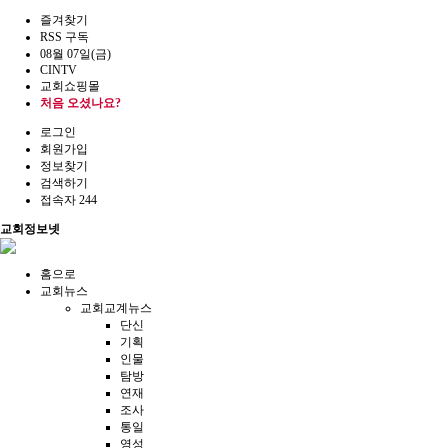
즐겨찾기
RSS 구독
08월 07일(금)
CINTV
교회쇼핑몰
처음 오셨나요?
로그인
회원가입
정보찾기
검색하기
접속자 244
교회정보넷
홈으로
교회뉴스
교회교계뉴스
단신
기획
인물
탐방
연재
조사
통일
영성