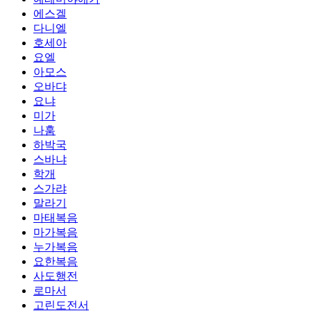
에스겔
다니엘
호세아
요엘
아모스
오바댜
요냐
미가
나훔
하박국
스바냐
학개
스가랴
말라기
마태복음
마가복음
누가복음
요한복음
사도행전
로마서
고린도전서