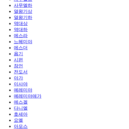
사무엘하
열왕기상
열왕기하
역대상
역대하
에스라
느헤미야
에스더
욥기
시편
잠언
전도서
아가
이사야
예레미야
예레미야애가
에스겔
다니엘
호세아
요엘
아모스