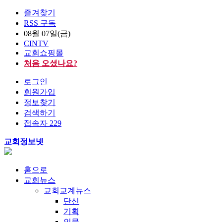
즐겨찾기
RSS 구독
08월 07일(금)
CINTV
교회쇼핑몰
처음 오셨나요?
로그인
회원가입
정보찾기
검색하기
접속자 229
교회정보넷
홈으로
교회뉴스
교회교계뉴스
단신
기획
인물