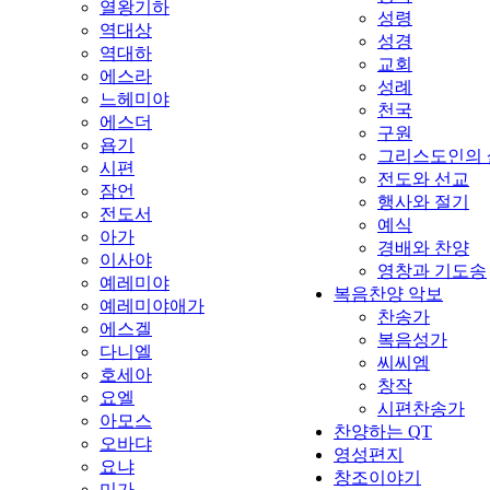
열왕기하
성령
역대상
성경
역대하
교회
에스라
성례
느헤미야
천국
에스더
구원
욥기
그리스도인의 
시편
전도와 선교
잠언
행사와 절기
전도서
예식
아가
경배와 찬양
이사야
영창과 기도송
예레미야
복음찬양 악보
예레미야애가
찬송가
에스겔
복음성가
다니엘
씨씨엠
호세아
창작
요엘
시편찬송가
아모스
찬양하는 QT
오바댜
영성편지
요냐
창조이야기
미가