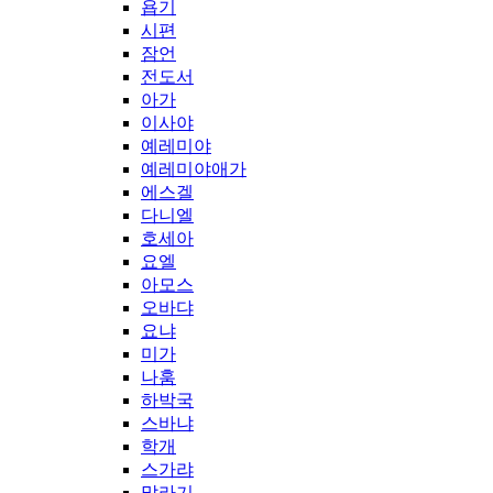
욥기
시편
잠언
전도서
아가
이사야
예레미야
예레미야애가
에스겔
다니엘
호세아
요엘
아모스
오바댜
요냐
미가
나훔
하박국
스바냐
학개
스가랴
말라기