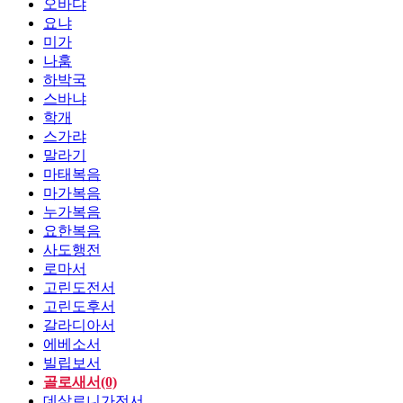
오바댜
요냐
미가
나훔
하박국
스바냐
학개
스가랴
말라기
마태복음
마가복음
누가복음
요한복음
사도행전
로마서
고린도전서
고린도후서
갈라디아서
에베소서
빌립보서
골로새서(0)
데살로니가전서