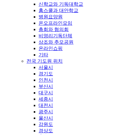
신학교와 기독대학교
홈스쿨과 대안학교
병원요양원
온오프라인모임
총회와 협의회
비영리기독단체
상조와 추모공원
온라인쇼핑
기타
전국 기도원 위치
서울시
경기도
인천시
부산시
대구시
세종시
대전시
광주시
울산시
강원도
경상도