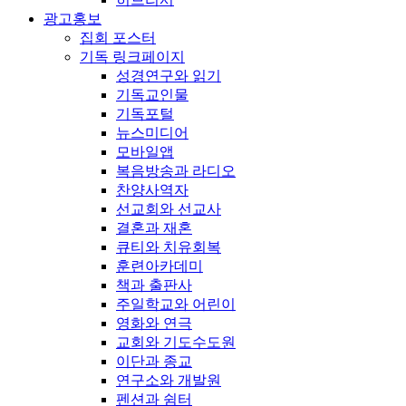
광고홍보
집회 포스터
기독 링크페이지
성경연구와 읽기
기독교인물
기독포털
뉴스미디어
모바일앱
복음방송과 라디오
찬양사역자
선교회와 선교사
결혼과 재혼
큐티와 치유회복
훈련아카데미
책과 출판사
주일학교와 어린이
영화와 연극
교회와 기도수도원
이단과 종교
연구소와 개발원
펜션과 쉼터