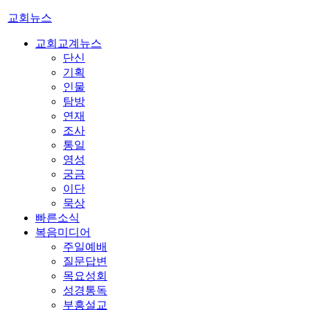
교회뉴스
교회교계뉴스
단신
기획
인물
탐방
연재
조사
통일
영성
궁금
이단
묵상
빠른소식
복음미디어
주일예배
질문답변
목요성회
성경통독
부흥설교