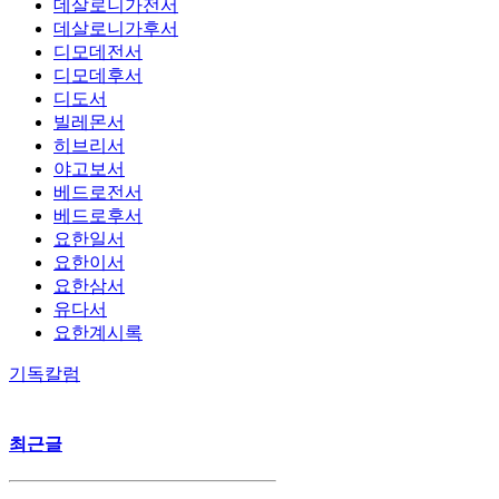
데살로니가전서
데살로니가후서
디모데전서
디모데후서
디도서
빌레몬서
히브리서
야고보서
베드로전서
베드로후서
요한일서
요한이서
요한삼서
유다서
요한계시록
기독칼럼
최근글