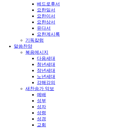
베드로후서
요한일서
요한이서
요한삼서
유다서
요한계시록
기독칼럼
말씀찬양
복음메시지
다음세대
청년세대
장년세대
노년세대
강해강의
새찬송가 악보
예배
성부
성자
성령
성경
교회