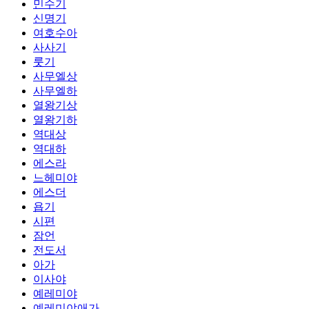
민수기
신명기
여호수아
사사기
룻기
사무엘상
사무엘하
열왕기상
열왕기하
역대상
역대하
에스라
느헤미야
에스더
욥기
시편
잠언
전도서
아가
이사야
예레미야
예레미야애가