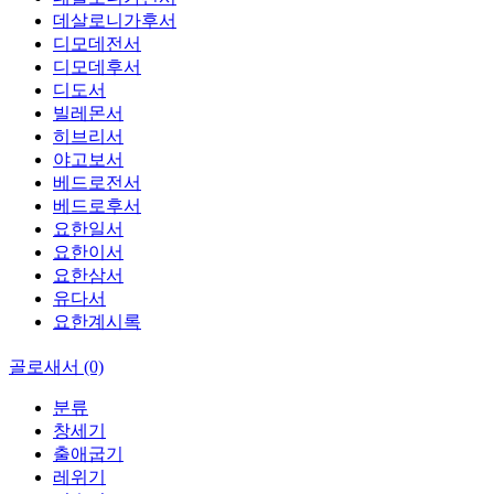
데살로니가후서
디모데전서
디모데후서
디도서
빌레몬서
히브리서
야고보서
베드로전서
베드로후서
요한일서
요한이서
요한삼서
유다서
요한계시록
골로새서 (0)
분류
창세기
출애굽기
레위기