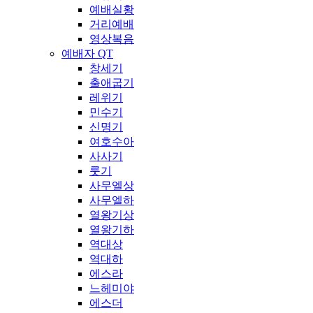
예배실황
거리예배
영상복음
예배자 QT
창세기
출애굽기
레위기
민수기
신명기
여호수아
사사기
룻기
사무엘상
사무엘하
열왕기상
열왕기하
역대상
역대하
에스라
느헤미야
에스더