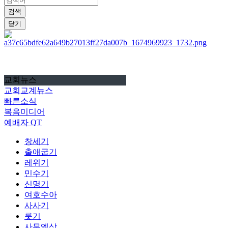
검색
닫기
교회뉴스
교회교계뉴스
빠른소식
복음미디어
예배자 QT
창세기
출애굽기
레위기
민수기
신명기
여호수아
사사기
룻기
사무엘상