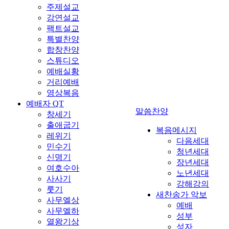
주제설교
강연설교
팩트설교
특별찬양
합창찬양
스튜디오
예배실황
거리예배
영상복음
예배자 QT
말씀찬양
창세기
출애굽기
복음메시지
레위기
다음세대
민수기
청년세대
신명기
장년세대
여호수아
노년세대
사사기
강해강의
룻기
새찬송가 악보
사무엘상
예배
사무엘하
성부
열왕기상
성자