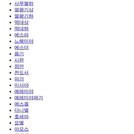
사무엘하
열왕기상
열왕기하
역대상
역대하
에스라
느헤미야
에스더
욥기
시편
잠언
전도서
아가
이사야
예레미야
예레미야애가
에스겔
다니엘
호세아
요엘
아모스