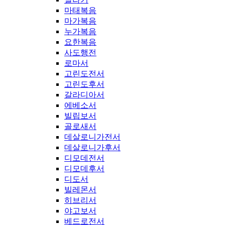
마태복음
마가복음
누가복음
요한복음
사도행전
로마서
고린도전서
고린도후서
갈라디아서
에베소서
빌립보서
골로새서
데살로니가전서
데살로니가후서
디모데전서
디모데후서
디도서
빌레몬서
히브리서
야고보서
베드로전서