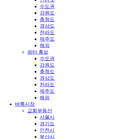
수도권
강원도
충청도
경상도
전라도
제주도
해외
쉼터 홍보
수도권
강원도
충청도
경상도
전라도
제주도
해외
벼룩시장
교회부동산
서울시
경기도
인천시
부산시