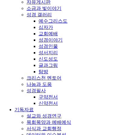
자유게시판
소금과 빛이야기
성경 갤러리
예수그리스도
십자가
교회예배
성경이야기
성경인물
성서지리
신도성도
글과그림
탐방
크리스천 멘토어
나눔과 도움
성경필사
구약전서
신약전서
기독자료
설교와 성경연구
목회목양과 예배예식
서식과 교회행정
데이터와 이슈분석