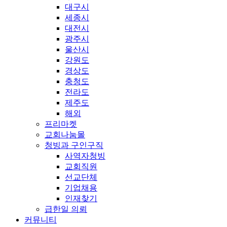
대구시
세종시
대전시
광주시
울산시
강원도
경상도
충청도
전라도
제주도
해외
프리마켓
교회나눔몰
청빙과 구인구직
사역자청빙
교회직원
선교단체
기업채용
인재찾기
급한일 의뢰
커뮤니티