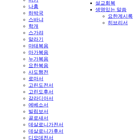
설교회복
나훔
생명있는 말씀
하박국
요한계시록
스바냐
히브리서
학개
스가랴
말라기
마태복음
마가복음
누가복음
요한복음
사도행전
로마서
고린도전서
고린도후서
갈라디아서
에베소서
빌립보서
골로새서
데살로니가전서
데살로니가후서
디모데전서