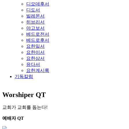
디모데후서
디도서
빌레몬서
히브리서
야고보서
베드로전서
베드로후서
요한일서
요한이서
요한삼서
유다서
요한계시록
기독칼럼
Worshiper QT
교회가 교회를 돕는다!
예배자 QT