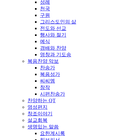
성례
천국
구원
그리스도인의 삶
전도와 선교
행사와 절기
예식
경배와 찬양
영창과 기도송
복음찬양 악보
찬송가
복음성가
씨씨엠
창작
시편찬송가
찬양하는 QT
영성편지
창조이야기
설교회복
생명있는 말씀
요한계시록
히브리서