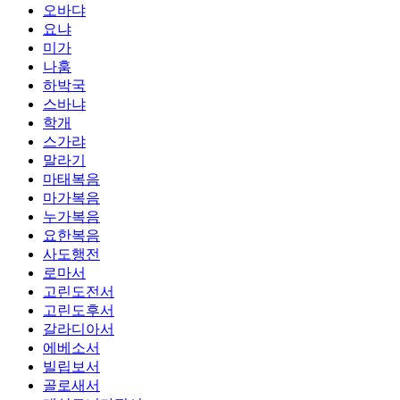
오바댜
요냐
미가
나훔
하박국
스바냐
학개
스가랴
말라기
마태복음
마가복음
누가복음
요한복음
사도행전
로마서
고린도전서
고린도후서
갈라디아서
에베소서
빌립보서
골로새서