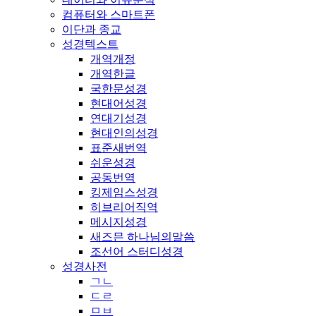
컴퓨터와 스마트폰
이단과 종교
성경텍스트
개역개정
개역한글
국한문성경
현대어성경
연대기성경
현대인의성경
표준새번역
쉬운성경
공동번역
킹제임스성경
히브리어직역
메시지성경
새즈믄 하나님의말씀
조선어 스터디성경
성경사전
ㄱㄴ
ㄷㄹ
ㅁㅂ