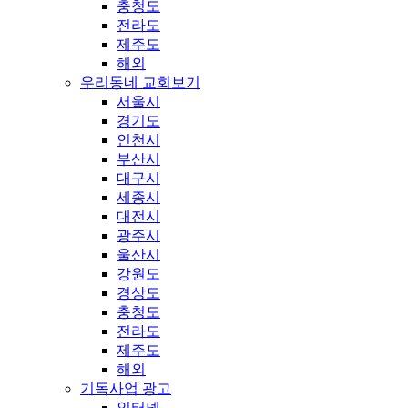
충청도
전라도
제주도
해외
우리동네 교회보기
서울시
경기도
인천시
부산시
대구시
세종시
대전시
광주시
울산시
강원도
경상도
충청도
전라도
제주도
해외
기독사업 광고
인터넷