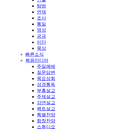
탐방
연재
조사
통일
영성
궁금
이단
묵상
빠른소식
복음미디어
주일예배
질문답변
목요성회
성경통독
부흥설교
주제설교
강연설교
팩트설교
특별찬양
합창찬양
스튜디오