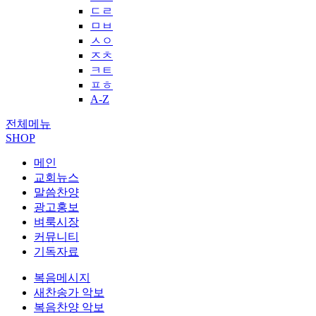
ㄷㄹ
ㅁㅂ
ㅅㅇ
ㅈㅊ
ㅋㅌ
ㅍㅎ
A-Z
전체메뉴
SHOP
메인
교회뉴스
말씀찬양
광고홍보
벼룩시장
커뮤니티
기독자료
복음메시지
새찬송가 악보
복음찬양 악보