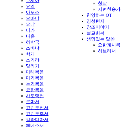
호세아
창작
요엘
시편찬송가
아모스
찬양하는 QT
오바댜
영성편지
요냐
창조이야기
미가
설교회복
나훔
생명있는 말씀
하박국
요한계시록
스바냐
히브리서
학개
스가랴
말라기
마태복음
마가복음
누가복음
요한복음
사도행전
로마서
고린도전서
고린도후서
갈라디아서
에베소서