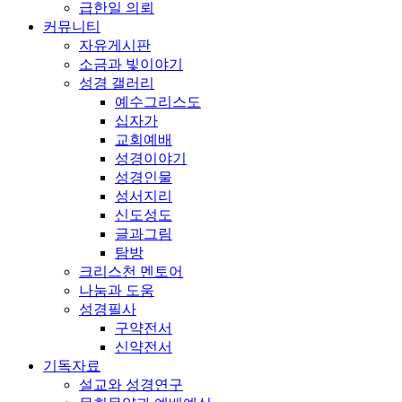
급한일 의뢰
커뮤니티
자유게시판
소금과 빛이야기
성경 갤러리
예수그리스도
십자가
교회예배
성경이야기
성경인물
성서지리
신도성도
글과그림
탐방
크리스천 멘토어
나눔과 도움
성경필사
구약전서
신약전서
기독자료
설교와 성경연구