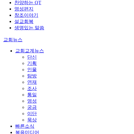
찬양하는 QT
영성편지
창조이야기
설교회복
생명있는 말씀
교회뉴스
교회교계뉴스
단신
기획
인물
탐방
연재
조사
통일
영성
궁금
이단
묵상
빠른소식
복음미디어