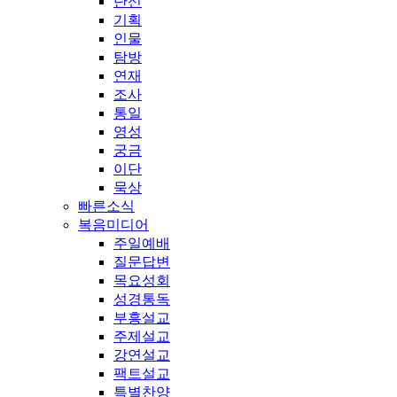
단신
기획
인물
탐방
연재
조사
통일
영성
궁금
이단
묵상
빠른소식
복음미디어
주일예배
질문답변
목요성회
성경통독
부흥설교
주제설교
강연설교
팩트설교
특별찬양