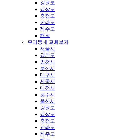
강원도
경상도
충청도
전라도
제주도
해외
우리동네 교회보기
서울시
경기도
인천시
부산시
대구시
세종시
대전시
광주시
울산시
강원도
경상도
충청도
전라도
제주도