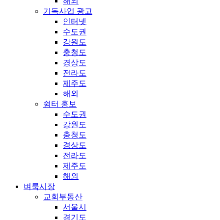
해외
기독사업 광고
인터넷
수도권
강원도
충청도
경상도
전라도
제주도
해외
쉼터 홍보
수도권
강원도
충청도
경상도
전라도
제주도
해외
벼룩시장
교회부동산
서울시
경기도