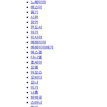
느헤미야
에스더
욥기
시편
잠언
전도서
아가
이사야
예레미야
예레미야애가
에스겔
다니엘
호세아
요엘
아모스
오바댜
요냐
미가
나훔
하박국
스바냐