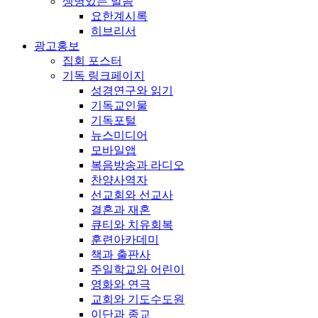
생명있는 말씀
요한계시록
히브리서
광고홍보
집회 포스터
기독 링크페이지
성경연구와 읽기
기독교인물
기독포털
뉴스미디어
모바일앱
복음방송과 라디오
찬양사역자
선교회와 선교사
결혼과 재혼
큐티와 치유회복
훈련아카데미
책과 출판사
주일학교와 어린이
영화와 연극
교회와 기도수도원
이단과 종교