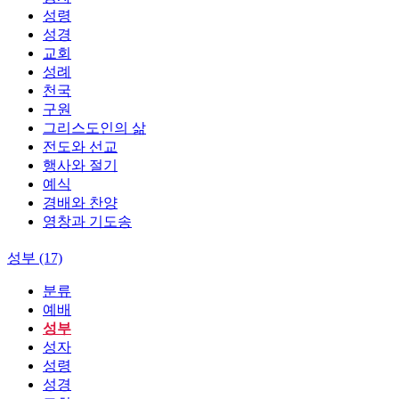
성령
성경
교회
성례
천국
구원
그리스도인의 삶
전도와 선교
행사와 절기
예식
경배와 찬양
영창과 기도송
성부 (17)
분류
예배
성부
성자
성령
성경