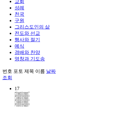
교회
성례
천국
구원
그리스도인의 삶
전도와 선교
행사와 절기
예식
경배와 찬양
영창과 기도송
번호
포토
제목
이름
날짜
조회
17