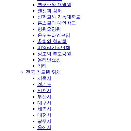
연구소와 개발원
펜션과 쉼터
신학교와 기독대학교
홈스쿨과 대안학교
병원요양원
온오프라인모임
총회와 협의회
비영리기독단체
상조와 추모공원
온라인쇼핑
기타
전국 기도원 위치
서울시
경기도
인천시
부산시
대구시
세종시
대전시
광주시
울산시