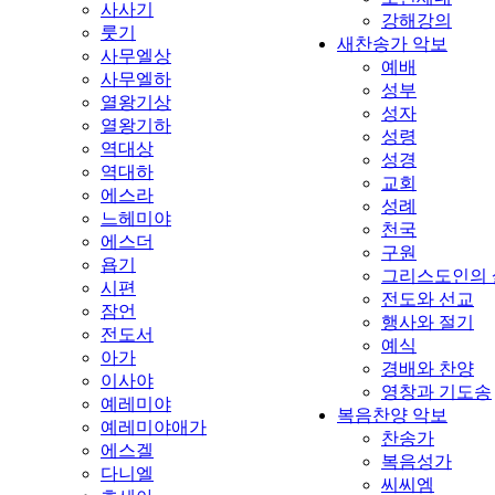
사사기
강해강의
룻기
새찬송가 악보
사무엘상
예배
사무엘하
성부
열왕기상
성자
열왕기하
성령
역대상
성경
역대하
교회
에스라
성례
느헤미야
천국
에스더
구원
욥기
그리스도인의 
시편
전도와 선교
잠언
행사와 절기
전도서
예식
아가
경배와 찬양
이사야
영창과 기도송
예레미야
복음찬양 악보
예레미야애가
찬송가
에스겔
복음성가
다니엘
씨씨엠