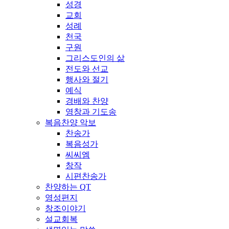
성경
교회
성례
천국
구원
그리스도인의 삶
전도와 선교
행사와 절기
예식
경배와 찬양
영창과 기도송
복음찬양 악보
찬송가
복음성가
씨씨엠
창작
시편찬송가
찬양하는 QT
영성편지
창조이야기
설교회복