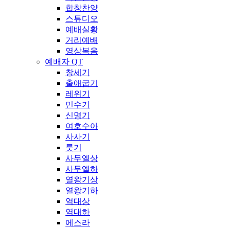
합창찬양
스튜디오
예배실황
거리예배
영상복음
예배자 QT
창세기
출애굽기
레위기
민수기
신명기
여호수아
사사기
룻기
사무엘상
사무엘하
열왕기상
열왕기하
역대상
역대하
에스라