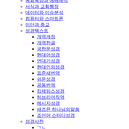
목회목양과 예배예식
서식과 교회행정
데이터와 이슈분석
컴퓨터와 스마트폰
이단과 종교
성경텍스트
개역개정
개역한글
국한문성경
현대어성경
연대기성경
현대인의성경
표준새번역
쉬운성경
공동번역
킹제임스성경
히브리어직역
메시지성경
새즈믄 하나님의말씀
조선어 스터디성경
성경사전
ㄱㄴ