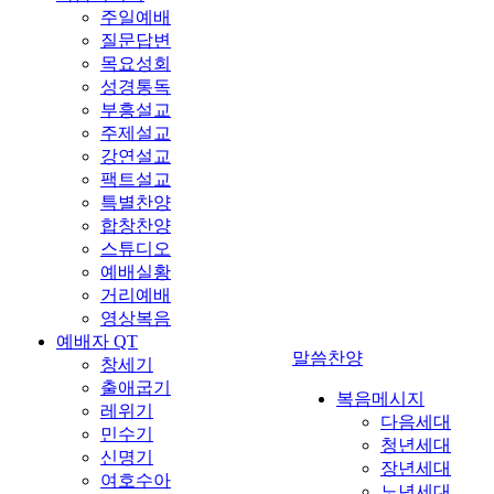
주일예배
질문답변
목요성회
성경통독
부흥설교
주제설교
강연설교
팩트설교
특별찬양
합창찬양
스튜디오
예배실황
거리예배
영상복음
예배자 QT
말씀찬양
창세기
출애굽기
복음메시지
레위기
다음세대
민수기
청년세대
신명기
장년세대
여호수아
노년세대