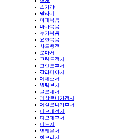
학개
스가랴
말라기
마태복음
마가복음
누가복음
요한복음
사도행전
로마서
고린도전서
고린도후서
갈라디아서
에베소서
빌립보서
골로새서
데살로니가전서
데살로니가후서
디모데전서
디모데후서
디도서
빌레몬서
히브리서