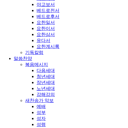
야고보서
베드로전서
베드로후서
요한일서
요한이서
요한삼서
유다서
요한계시록
기독칼럼
말씀찬양
복음메시지
다음세대
청년세대
장년세대
노년세대
강해강의
새찬송가 악보
예배
성부
성자
성령